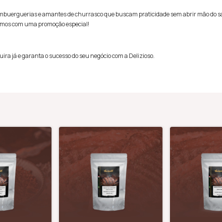
a hambuerguerias e amantes de churrasco que buscam praticidade sem abrir mão do sa
stamos com uma promoção especial!
ra já e garanta o sucesso do seu negócio com a Delizioso.