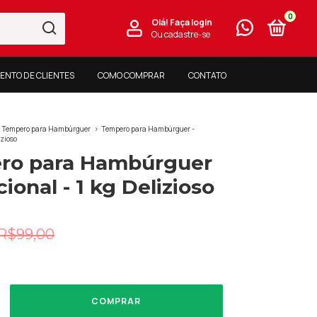
0
Olá!
Faça login
Ou cadastre-se
ENTO DE CLIENTES
COMO COMPRAR
CONTATO
Tempero para Hambúrguer
>
Tempero para Hambúrguer -
izioso
ro para Hambúrguer
cional - 1 kg Delizioso
R$99,00