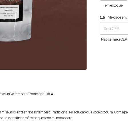
em estoque
Entregas para o C
Meios de env
Não sei meu CEP
exclusivo tempero Tradicional! 🍔🔥
seus clientes? Nosso tempero Tradicional é a solução que você procura. Com ape
aquele gostinho clássico que todo mundo adora.