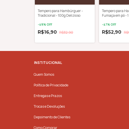
ambúrguer -
Tempero para Hambúrguer -
Tempero para H
1 kg Delizioso
Tradicional - 100g Delizioso
Fumaça em pó - 1 
-
49
% OFF
-
47
% OFF
R$16,90
R$52,90
$99,00
R$32,90
R$
INSTITUCIONAL
Quem Somos
Política de Privacidade
Entregas e Prazos
Trocas e Devoluções
Depoimento de Clientes
Como Comprar