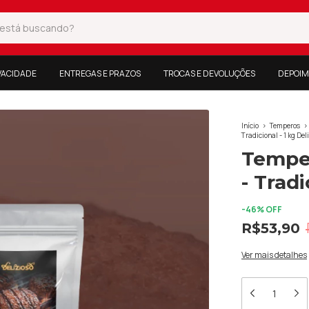
IVACIDADE
ENTREGAS E PRAZOS
TROCAS E DEVOLUÇÕES
DEPOIM
Início
>
Temperos
>
Tradicional - 1 kg Del
Tempe
- Tradi
-
46
% OFF
R$53,90
Ver mais detalhes