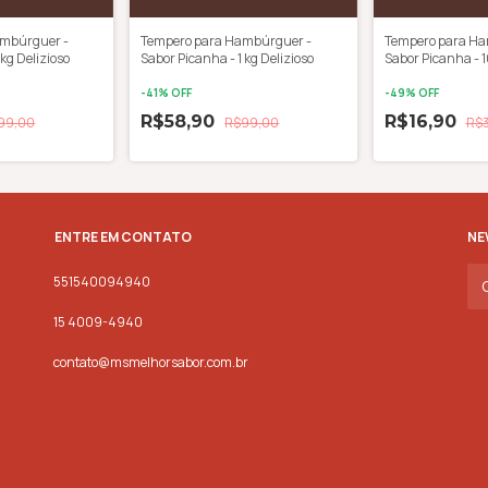
ambúrguer -
Tempero para Hambúrguer -
Tempero para Ha
kg Delizioso
Sabor Picanha - 1 kg Delizioso
Sabor Picanha - 1
-
41
% OFF
-
49
% OFF
R$58,90
R$16,90
99,00
R$99,00
R$
ENTRE EM CONTATO
NE
551540094940
15 4009-4940
contato@msmelhorsabor.com.br