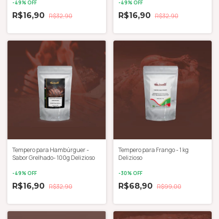
-
49
% OFF
-
49
% OFF
R$16,90
R$16,90
R$32,90
R$32,90
Tempero para Hambúrguer -
Tempero para Frango - 1 kg
Sabor Grelhado- 100g Delizioso
Delizioso
-
49
% OFF
-
30
% OFF
R$16,90
R$68,90
R$32,90
R$99,00