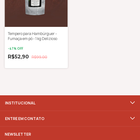
Tempero para Hambúrguer -
Fumaça em pó - 1 kg Delizioso
-
47
% OFF
R$52,90
R$99,00
INSTITUCIONAL
ENTRE EM CONTATO
NEWSLETTER