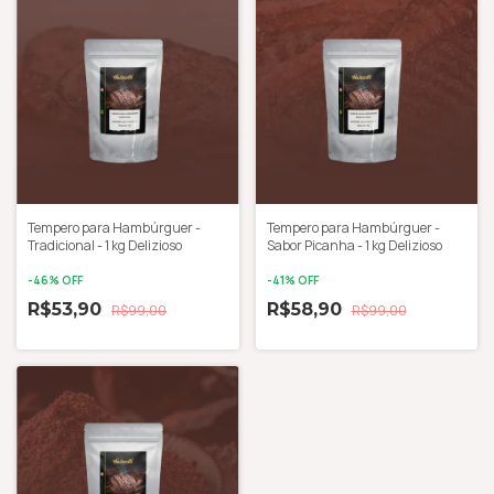
Tempero para Hambúrguer -
Tempero para Hambúrguer -
Tradicional - 1 kg Delizioso
Sabor Picanha - 1 kg Delizioso
-
46
% OFF
-
41
% OFF
R$53,90
R$58,90
R$99,00
R$99,00