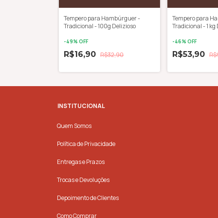
ambúrguer -
Tempero para Hambúrguer -
Tempero para H
1 kg Delizioso
Tradicional - 100g Delizioso
Tradicional - 1 kg
-
49
% OFF
-
46
% OFF
R$16,90
R$53,90
$99,00
R$32,90
R$
INSTITUCIONAL
Quem Somos
Política de Privacidade
Entregas e Prazos
Trocas e Devoluções
Depoimento de Clientes
Como Comprar