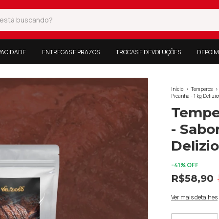
IVACIDADE
ENTREGAS E PRAZOS
TROCAS E DEVOLUÇÕES
DEPOIM
Início
>
Temperos
>
Picanha - 1 kg Delizi
Tempe
- Sabo
Delizi
-
41
% OFF
R$58,90
Ver mais detalhes