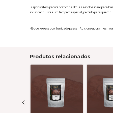
Disponível em pacote prático de 1 kg, é a escolha ideal par
sofisticado. Este é um tempero especial, perfeito para quem qu
Não deixe essa oportunidade passar. Adicione agora mesmo ao 
Produtos relacionados