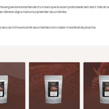
a hambuerguerias e amantes de churrasco que buscam praticidade sem abrir mão do s
er oferecer algo a mais e surpreender seus clientes.
seu carrinho e encante seus clientes com o sabor irresistível da picanha