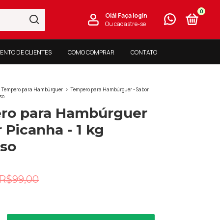
0
Olá!
Faça login
Ou cadastre-se
ENTO DE CLIENTES
COMO COMPRAR
CONTATO
Tempero para Hambúrguer
>
Tempero para Hambúrguer - Sabor
oso
ro para Hambúrguer
r Picanha - 1 kg
oso
R$99,00