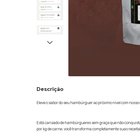
Descrição
Eleve o sabor do seu hambúrguer ao próximo nível com nosso 
Está cansado de hambúrgueres sem graça que não conquistam
por kg de carne, você transforma completamente suas receit