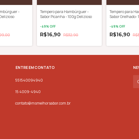
ambúrguer -
Tempero para Hambúrguer -
Tempero para Ha
 Delizioso
Sabor Picanha - 100g Delizioso
Sabor Grelhado- 
-
49
% OFF
-
49
% OFF
R$16,90
R$16,90
99,00
R$32,90
R$
ENTRE EM CONTATO
NE
551540094940
15 4009-4940
contato@msmelhorsabor.com.br