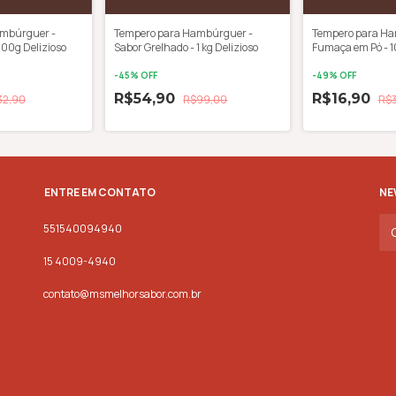
ambúrguer -
Tempero para Hambúrguer -
Tempero para Ha
100g Delizioso
Sabor Grelhado - 1 kg Delizioso
Fumaça em Pó - 1
-
45
% OFF
-
49
% OFF
R$54,90
R$16,90
32,90
R$99,00
R$
ENTRE EM CONTATO
NE
551540094940
15 4009-4940
contato@msmelhorsabor.com.br