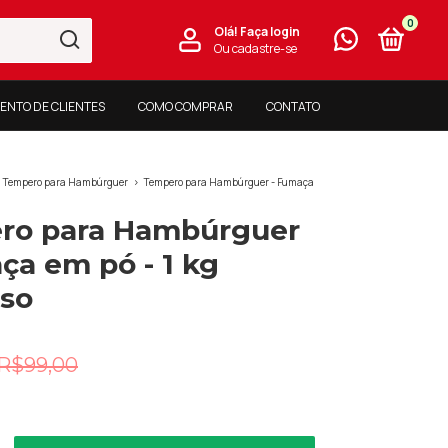
0
Olá!
Faça login
Ou cadastre-se
ENTO DE CLIENTES
COMO COMPRAR
CONTATO
Tempero para Hambúrguer
>
Tempero para Hambúrguer - Fumaça
ro para Hambúrguer
ça em pó - 1 kg
oso
R$99,00