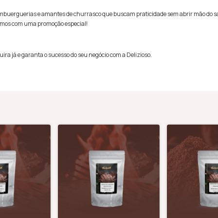
a hambuerguerias e amantes de churrasco que buscam praticidade sem abrir mão do sa
stamos com uma promoção especial!
ra já e garanta o sucesso do seu negócio com a Delizioso.