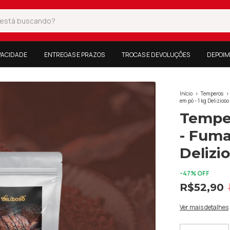
IVACIDADE
ENTREGAS E PRAZOS
TROCAS E DEVOLUÇÕES
DEPOIM
Início
>
Temperos
>
em pó - 1 kg Delizioso
Tempe
- Fuma
Delizi
-
47
% OFF
R$52,90
Ver mais detalhes