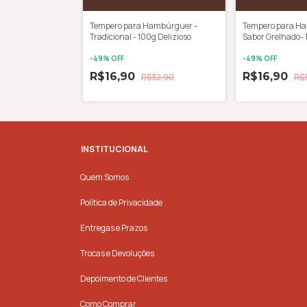
ambúrguer -
Tempero para Hambúrguer -
Tempero para H
 Delizioso
Tradicional - 100g Delizioso
Sabor Grelhado- 
-
49
% OFF
-
49
% OFF
R$16,90
R$16,90
99,00
R$32,90
R$
INSTITUCIONAL
Quem Somos
Política de Privacidade
Entregas e Prazos
Trocas e Devoluções
Depoimento de Clientes
Como Comprar